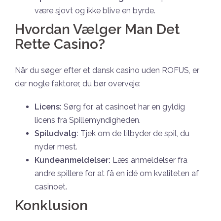
være sjovt og ikke blive en byrde.
Hvordan Vælger Man Det
Rette Casino?
Når du søger efter et dansk casino uden ROFUS, er
der nogle faktorer, du bør overveje:
Licens:
Sørg for, at casinoet har en gyldig
licens fra Spillemyndigheden.
Spiludvalg:
Tjek om de tilbyder de spil, du
nyder mest.
Kundeanmeldelser:
Læs anmeldelser fra
andre spillere for at få en idé om kvaliteten af
casinoet.
Konklusion