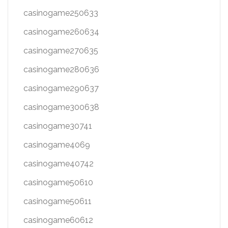
casinogame250633
casinogame260634
casinogame270635
casinogame280636
casinogame290637
casinogame300638
casinogame30741
casinogame4069
casinogame40742
casinogame50610
casinogame50611
casinogame60612