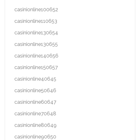
casinionline100652
casinionline110653
casinionline130654
casinionline130655
casinionline140656
casinionline150657
casinionline40645
casinionline50646
casinionline60647
casinionline70648
casinionline80649
casinionline90650