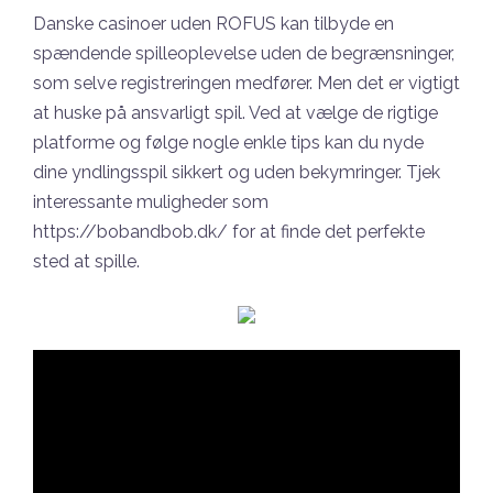
Danske casinoer uden ROFUS kan tilbyde en
spændende spilleoplevelse uden de begrænsninger,
som selve registreringen medfører. Men det er vigtigt
at huske på ansvarligt spil. Ved at vælge de rigtige
platforme og følge nogle enkle tips kan du nyde
dine yndlingsspil sikkert og uden bekymringer. Tjek
interessante muligheder som
https://bobandbob.dk/ for at finde det perfekte
sted at spille.