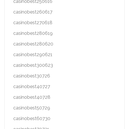
casinobest250616
casinobest260617
casinobest270618
casinobest280619
casinobest280620
casinobest290621
casinobest300623
casinobest30726
casinobest40727
casinobest40728
casinobest50729
casinobest60730