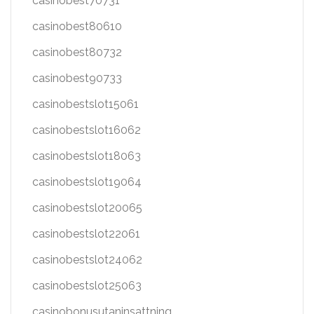
casinobest70731
casinobest80610
casinobest80732
casinobest90733
casinobestslot15061
casinobestslot16062
casinobestslot18063
casinobestslot19064
casinobestslot20065
casinobestslot22061
casinobestslot24062
casinobestslot25063
casinobonusutaninsattning