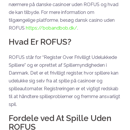
nærmere på danske casinoer uden ROFUS og hvad
de kan tilbyde. For mere information om
tilgængelige platforme, besøg dansk casino uden
ROFUS
https://bobandbob.dk/
.
Hvad Er ROFUS?
ROFUS står for “Register Over Frivilligt Udelukkede
Spillere” og er oprettet af Spillemyndigheden i
Danmark. Det er et frivilligt register, hvor spillere kan
udelukke sig selv fra at spille på casinoer og
spilleautomater. Registreringen er et vigtigt redskab
til at håndtere spilleproblemer og fremme ansvarligt
spil.
Fordele ved At Spille Uden
ROFUS