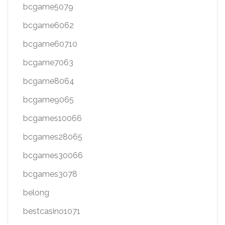
bcgame5079
bcgame6062
bcgame60710
bcgame7063
bcgame8064
bcgame9065
bcgames10066
bcgames28065
bcgames30066
bcgames3078
belong
bestcasino1071