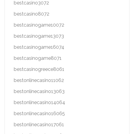
bestcasino3072
bestcasino8072
bestcasinogame10072
bestcasinogame13073
bestcasinogame16074
bestcasinogame8071
bestcasinogreece8061
bestonlinecasino11062
bestonlinecasino13063
bestonlinecasino14064
bestonlinecasino16065
bestonlinecasino17061