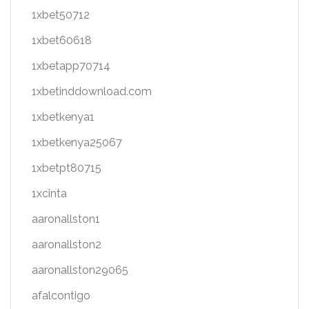
1xbet50712
1xbet60618
1xbetapp70714
1xbetinddownload.com
1xbetkenya1
1xbetkenya25067
1xbetpt80715
1xcinta
aaronallston1
aaronallston2
aaronallston29065
afalcontigo