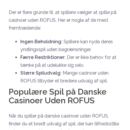
Der er flere grunde til, at spillere vælger at spille på
casinoer uden ROFUS. Her er nogle af de mest
fremtrædende:
Ingen Beholdning:
Spillere kan nyde deres
yndlingsspil uden begrænsninger.
Færre Restriktioner:
Der er ikke behov for at
tænke på at udelukke sig selv.
Større Spiludvalg:
Mange casinoer uden
ROFUS tilbyder et bredere udvalg af spil.
Populære Spil på Danske
Casinoer Uden ROFUS
Når du spiller på danske casinoer uden ROFUS,
finder du et bredt udvalg af spil, der kan tilfredsstille