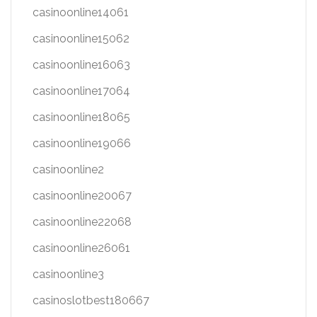
casinoonline14061
casinoonline15062
casinoonline16063
casinoonline17064
casinoonline18065
casinoonline19066
casinoonline2
casinoonline20067
casinoonline22068
casinoonline26061
casinoonline3
casinoslotbest180667