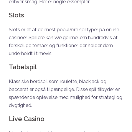
enhver smag. Her er nogle eksempler:
Slots
Slots er et af de mest populære spiltyper på online
casinoer. Spillere kan vælge imellem hundredvis af
forskellige temaer og funktioner, der holder dem
underholdt i timevis.
Tabelspil
Klassiske bordspil som roulette, blackjack og
baccarat er også tilgængelige. Disse spil tilbyder en
spændende oplevelse med mulighed for strategi og
dygtighed.
Live Casino